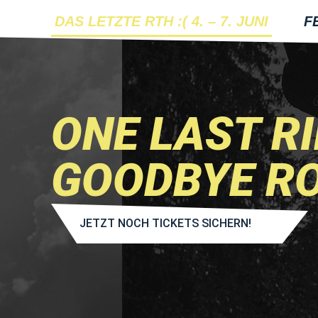
DAS LETZTE RTH :( 4. – 7. JUNI
F
ONE LAST R
GOODBYE RO
JETZT NOCH TICKETS SICHERN!