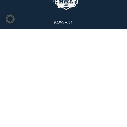
KONTAKT
ARCHIV
PRESSEPORTAL
JUGENDSCHUTZ
IMPRESSUM
AGB
DATENSCHUTZ
Designed with
im Woid by